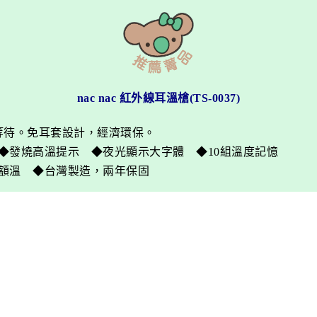
nac nac 紅外線耳溫槍(TS-0037)
等待。免耳套設計，經濟環保。
◆發燒高溫提示 ◆夜光顯示大字體 ◆10組溫度記憶
額溫 ◆台灣製造，兩年保固