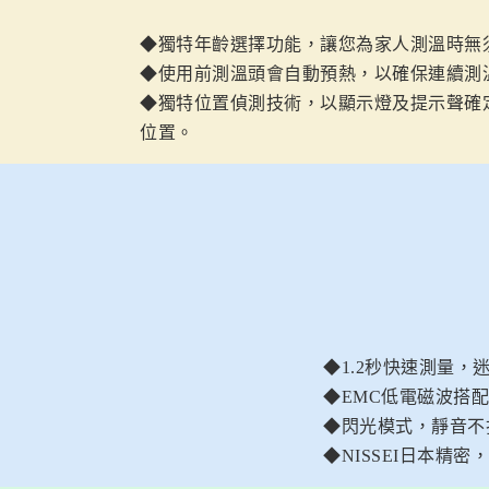
◆獨特年齡選擇功能，讓您為家人測溫時無
◆使用前測溫頭會自動預熱，以確保連續測
◆獨特位置偵測技術，以顯示燈及提示聲確
位置。
◆1.2秒快速測量，
◆EMC低電磁波搭配
◆閃光模式，靜音不
◆NISSEI日本精