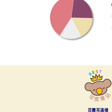
百靈耳溫槍