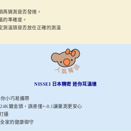
須再猜測是否發燒。
溫的準確度。
定測溫頭是否放在正確的測溫
NISSEI
日本精密
迷你耳溫槍
迷你小巧易攜帶
24K鍍金頭，誤差僅+-0.1讓量測更安心
打擾
密，全家的健康御守