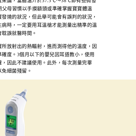
來論，當體溫介於37.5℃～38℃即有些微發
期父母習慣以手摸額頭或準確掌握寶寶體溫
寶發燒的狀況，但此舉可能會有誤判的狀況，
生病時，一定要用耳溫槍才能測量出精準的溫
會耽誤就醫時間。
寶所放射出的熱輻射，進而測得他的溫度，因
準確度。3個月以下的嬰兒因耳道教小，使用
確，因此不建議使用。此外，每次測量完畢
以免細菌殘留。