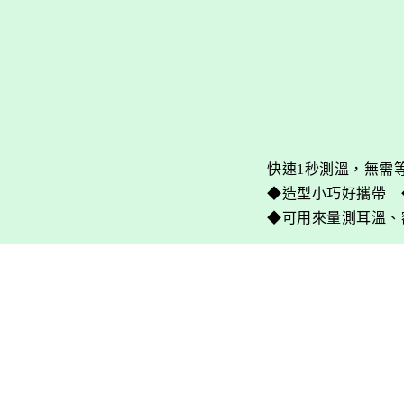
快速1秒測溫，無需
◆造型小巧好攜帶 
◆可用來量測耳溫、