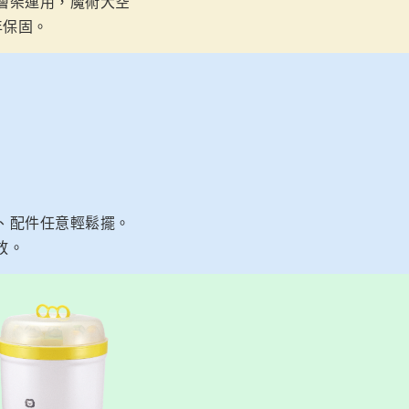
層架運用，魔術大空
年保固。
、配件任意輕鬆擺。
放。