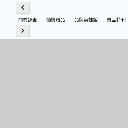
問卷調查
抽獎贈品
品牌英雄館
菁品特刊