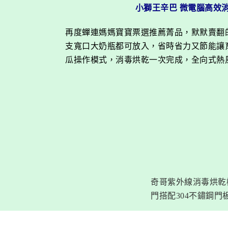
小獅王辛巴 微電腦高效
再度蟬連媽媽寶寶票選推薦菁品，默默賣翻
支寬口大奶瓶都可放入，省時省力又節能讓
瓜操作模式，消毒烘乾一次完成，全向式熱
奇哥紫外線消毒烘乾
門搭配304不鏽鋼