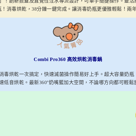
」！創新掀蓋及直覺性注水導流設計，可單手簡捷操作。靈活
瓶！消毒烘乾，38分鐘一鍵完成。讓消毒奶瓶更優雅輕鬆！兩
Combi Pro360 高效烘乾消毒鍋
消毒烘乾一次搞定，快速滅菌操作簡易好上手。超大容量奶瓶
速低音烘乾。最新360°奶嘴籃加大空間，不論哪方向都可輕鬆