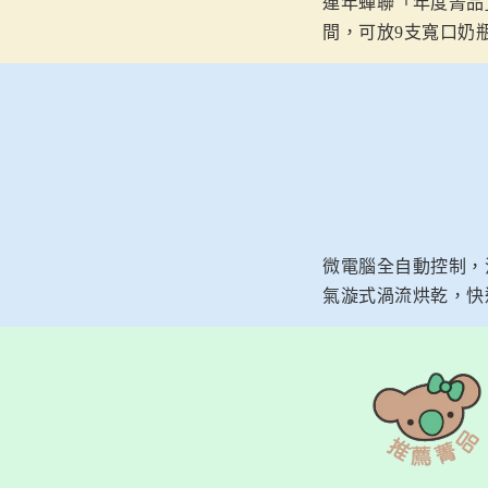
連年蟬聯「年度菁品
間，可放9支寬口奶
微電腦全自動控制，
氣漩式渦流烘乾，快