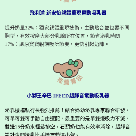
飛利浦 新安怡親餵重現電動吸乳器
提升奶量32%：獨家親餵重現技術，主動貼合並包覆不同
胸型，有效按摩大部分乳腺所在位置，節省泌乳時間
17%：還原寶寶親餵吸吮節奏，更快引起奶陣
。
小獅王辛巴
IFEED超靜音電動吸乳器
泌乳機構執行長強烈推薦！結合婦幼泌乳專家聯合研發，
可單可雙可手動自由選配，最重要的是單雙邊吸力不減，
雙邊15分奶水輕鬆排空，石頭奶也能有效率消除，超靜音
設計夜間擠乳比手機震動還小聲。