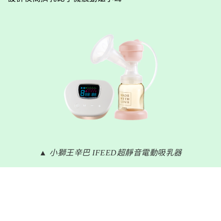
▲ 小獅王辛巴 IFEED超靜音電動吸乳器