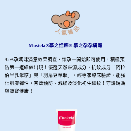
Mustela®慕之恬廊® 慕之孕孕膚霜
92%孕媽咪滿意效果調查，懷孕一開始即可使用，積極預
防第一道細紋出現！優選天然來源成分，抗紋成分「阿拉
伯半乳聚糖」與「羽扇豆萃取」，經專家臨床驗證，能強
化肌膚彈性，有效預防、減緩及淡化初生細紋！守護媽媽
與寶寶健康！