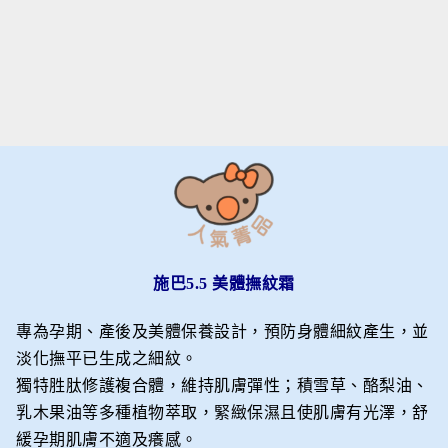
施巴5.5 美體撫紋霜
專為孕期、產後及美體保養設計，預防身體細紋產生，並
淡化撫平已生成之細紋。
獨特胜肽修護複合體，維持肌膚彈性；積雪草、酪梨油、
乳木果油等多種植物萃取，緊緻保濕且使肌膚有光澤，舒
緩孕期肌膚不適及癢感。